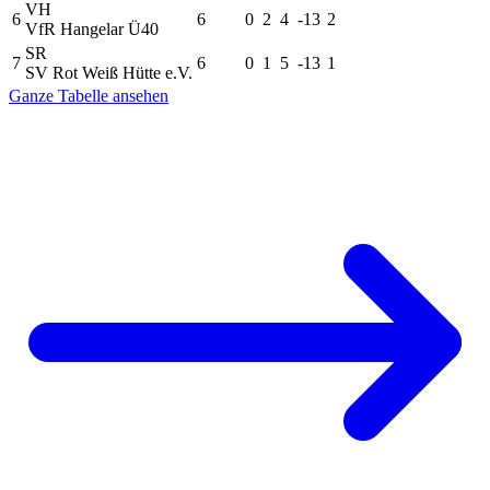
VH
6
6
0
2
4
-13
2
VfR Hangelar Ü40
SR
7
6
0
1
5
-13
1
SV Rot Weiß Hütte e.V.
Ganze Tabelle ansehen