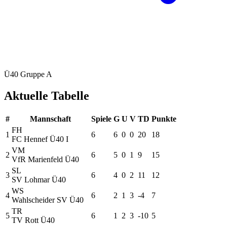
Ü40 Gruppe A
Aktuelle Tabelle
#
Mannschaft
Spiele
G
U
V
TD
Punkte
FH
1
6
6
0
0
20
18
FC Hennef Ü40 I
VM
2
6
5
0
1
9
15
VfR Marienfeld Ü40
SL
3
6
4
0
2
11
12
SV Lohmar Ü40
WS
4
6
2
1
3
-4
7
Wahlscheider SV Ü40
TR
5
6
1
2
3
-10
5
TV Rott Ü40